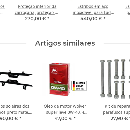
tos
Proteção inferior da
Estribos em aço
Es
1,
carroçaria, proteção do
inoxidável para Lada
p
5
motor + proteção da
Niva 2121, 21213,
270,00 €
*
440,00 €
*
transmissão, Lada Niva
21214, 21215
2121, 21213, 21214,
21215
Artigos similares
bos soleiras dos
Óleo de motor Wolver
Kit de repar
bos preto mate,
super leve 0W-40, 4
parafusos su
stido a pó Jeep
litros para motor
longitudinal 
90,00 €
*
47,00 €
*
27,90 €
ler Jl 4 portas
longitudinal: