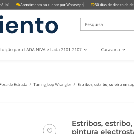
á-lo!
Atendimento ao cliente por WhatsApp
30 dias de direito de d
ituição para LADA NIVA e Lada 2101-2107
Caravana
 Fora de Estrada
Tuning Jeep Wrangler
Estribos, estribo, soleira em aç
Estribos, estribo
pintura electrost