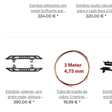
Estribos elegantes em
Estribos muito robus
metal brilhante para
para o Lada Niva 212
Lada Niva 2121, 21213,
21213, 21214, 2121
224,00 €
*
220,00 €
*
21214, 21215
Estribos, soleiras, aço,
Tubo de travão de
Estri
preto mate, pintura
cobre 3 metros,
estri
electrostática Jeep
diâmetro 4,75 mm
reve
390,00 €
*
19,99 €
*
5
Wrangler Jl 2 portas
universal para
Wrang