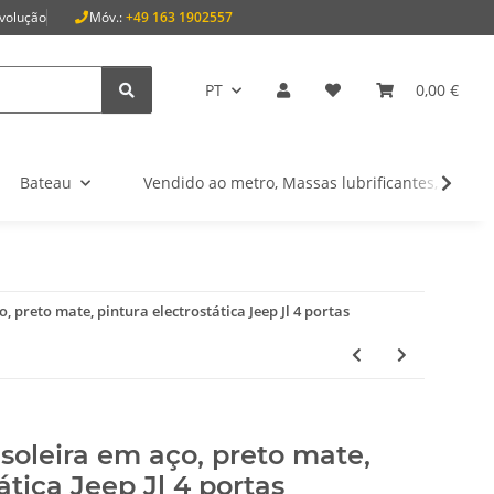
evolução
Móv.:
+49 163 1902557
PT
0,00 €
Bateau
Vendido ao metro, Massas lubrificantes, Óleos,
o, preto mate, pintura electrostática Jeep Jl 4 portas
, soleira em aço, preto mate,
ática Jeep Jl 4 portas