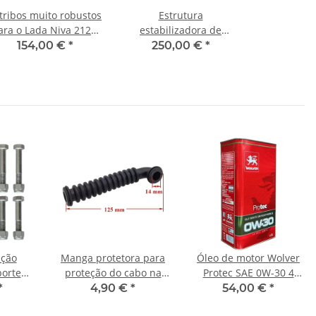
tribos muito robustos
Estrutura
ara o Lada Niva 2121,
estabilizadora de
21213, 21214, 21215
proteção inferior para
154,00 €
*
250,00 €
*
caixa de transferência
Lada Niva, Urban 2121-
1801010
ação
Manga protetora para
Óleo de motor Wolver
porte
proteção do cabo na
Protec SAE 0W-30 4
haste
porta, porta traseira,
litros, Fiat, BMW, Jaguar,
*
4,90 €
*
54,00 €
*
 Lada
formato L
Land Rover, Iveco