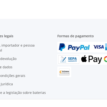
2101-07, Niva 
21213, 212
s legais
Formas de pagamento
, importador e pessoa
el
e devolução
de dados
ondições gerais
 Jurídica
e a legislação sobre baterias
retirada